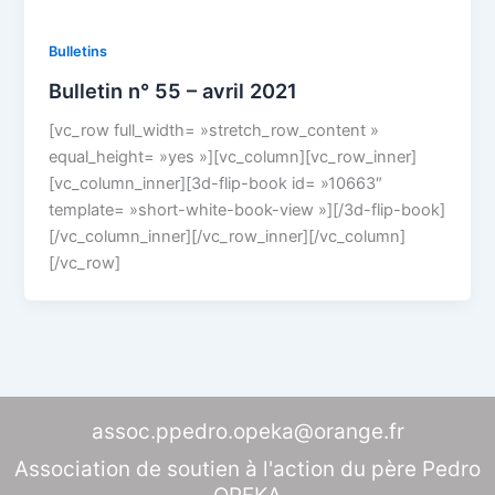
Bulletins
Bulletin n° 55 – avril 2021
[vc_row full_width= »stretch_row_content »
equal_height= »yes »][vc_column][vc_row_inner]
[vc_column_inner][3d-flip-book id= »10663″
template= »short-white-book-view »][/3d-flip-book]
[/vc_column_inner][/vc_row_inner][/vc_column]
[/vc_row]
assoc.ppedro.opeka@orange.fr
Association de soutien à l'action du père Pedro