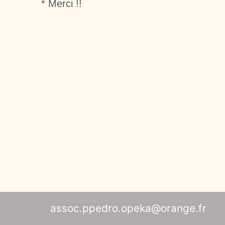
* Merci !!
assoc.ppedro.opeka@orange.fr