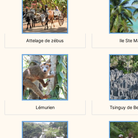
Attelage de zébus
Ile Ste M
Lémurien
Tsinguy de B