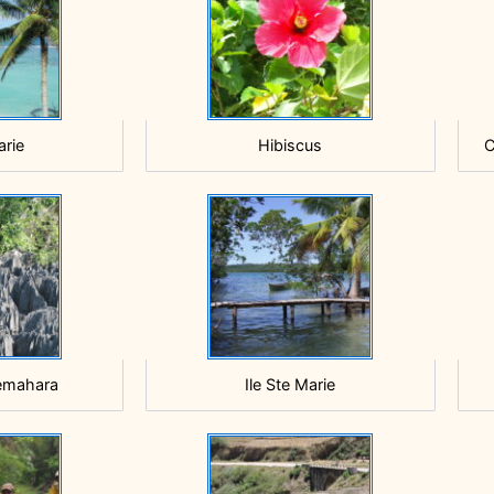
arie
Hibiscus
C
emahara
Ile Ste Marie