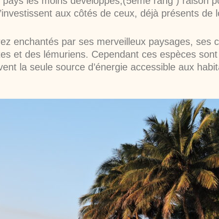
 pays les moins développés,(5ème rang ) raison p
nvestissent aux côtés de ceux, déjà présents de 
rez enchantés par ses merveilleux paysages, ses c
ntes et des lémuriens. Cependant ces espèces son
uvent la seule source d’énergie accessible aux habit