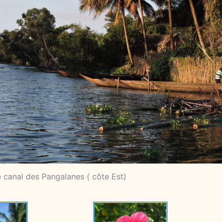
e canal des Pangalanes ( côte Est)