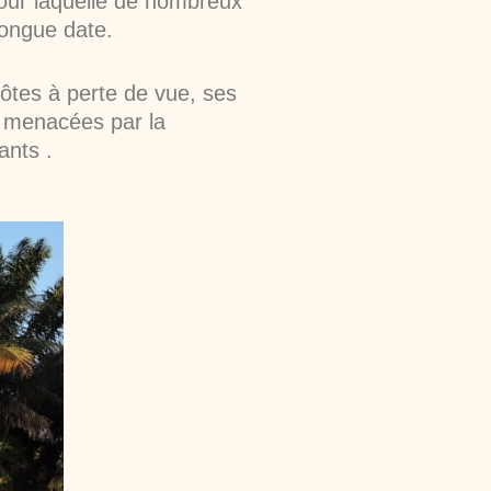
our laquelle de nombreux
longue date.
ôtes à perte de vue, ses
t menacées par la
ants .