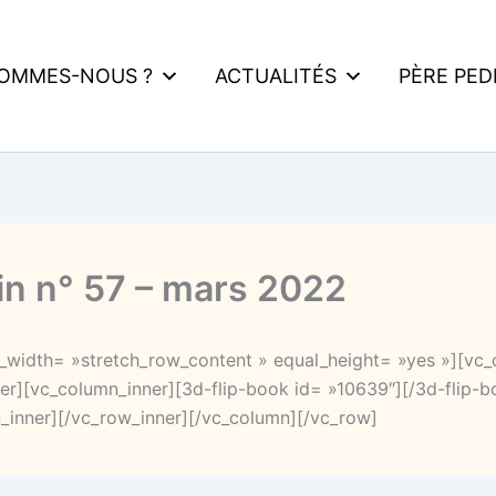
SOMMES-NOUS ?
ACTUALITÉS
PÈRE PE
tin n° 57 – mars 2022
l_width= »stretch_row_content » equal_height= »yes »][vc
er][vc_column_inner][3d-flip-book id= »10639″][/3d-flip-b
_inner][/vc_row_inner][/vc_column][/vc_row]