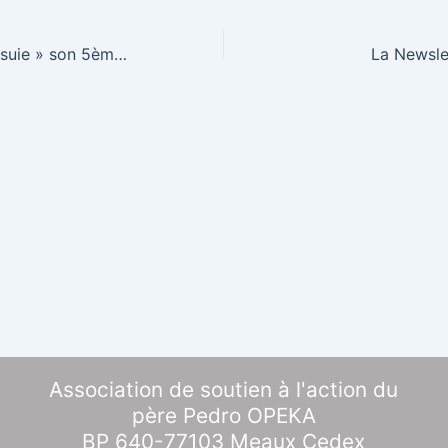
Madagascar « essuie » son 5ème cyclone …… en deux mois !!
La Newsle
Association de soutien à l'action du
père Pedro OPEKA
BP 640-77103 Meaux Cedex