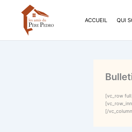
Aller
au
contenu
ACCUEIL
QUI 
Bulle
[vc_row ful
[vc_row_inn
[/vc_column