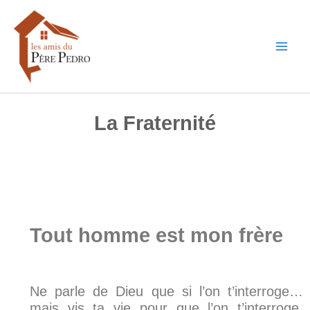
Aller
au
contenu
La Fraternité
Tout homme est mon frère
Ne parle de Dieu que si l’on t’interroge…
mais vis ta vie pour que l’on t’interroge.