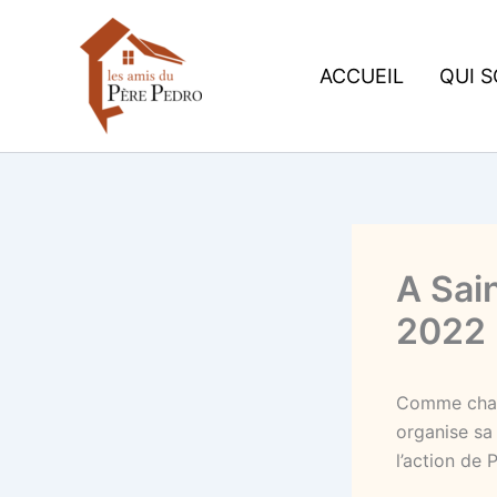
Aller
au
contenu
ACCUEIL
QUI 
A Sai
2022
Comme chaq
organise sa
l’action de