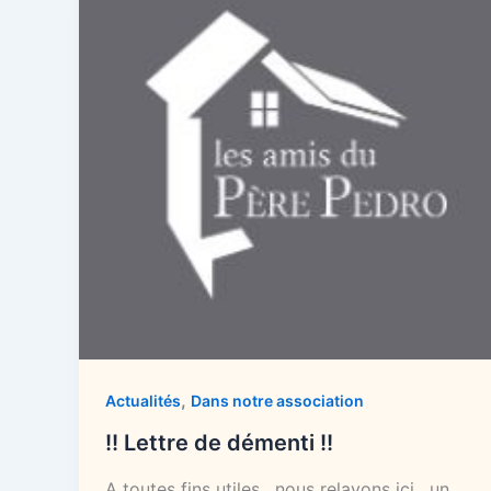
,
Actualités
Dans notre association
!! Lettre de démenti !!
A toutes fins utiles , nous relayons ici , un