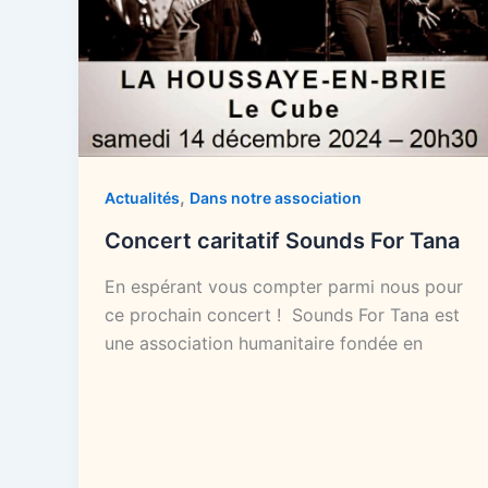
,
Actualités
Dans notre association
Concert caritatif Sounds For Tana
En espérant vous compter parmi nous pour
ce prochain concert ! Sounds For Tana est
une association humanitaire fondée en