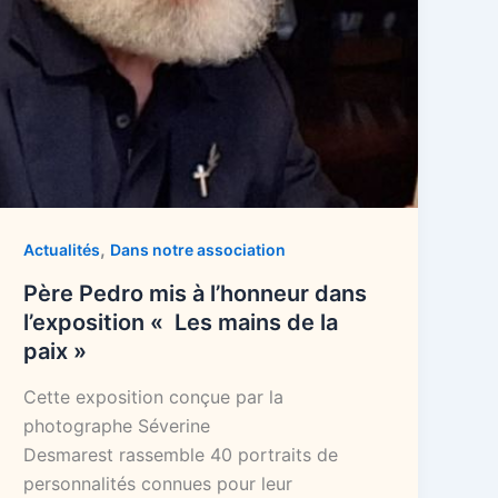
,
Actualités
Dans notre association
Père Pedro mis à l’honneur dans
l’exposition « Les mains de la
paix »
Cette exposition conçue par la
photographe Séverine
Desmarest rassemble 40 portraits de
personnalités connues pour leur