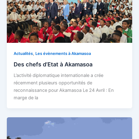
,
Actualités
Les évènements à Akamasoa
Des chefs d’Etat à Akamasoa
L’activité diplomatique internationale a crée
récemment plusieurs opportunités de
reconnaissance pour Akamasoa Le 24 Avril : En
marge de la